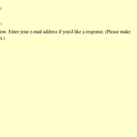
e
s
w. Enter your e-mail address if you'd like a response. (Please make
t.)