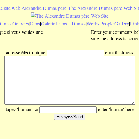
e site web Alexandre Dumas père
The Alexandre Dumas père Web Sit
Dumas
|
Oeuvres
|
Gens
|
Galerie
|
Liens
Dumas
|
Works
|
People
|
Gallery
|
Link
que si vous voulez une
Enter your comments belo
sure the address is correc
adresse éléctronique
e-mail address
tapez 'human' ici
enter 'human' here