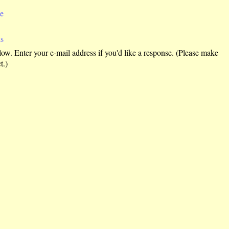
e
s
w. Enter your e-mail address if you'd like a response. (Please make
t.)