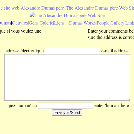
e site web Alexandre Dumas père
The Alexandre Dumas père Web Sit
Dumas
|
Oeuvres
|
Gens
|
Galerie
|
Liens
Dumas
|
Works
|
People
|
Gallery
|
Link
que si vous voulez une
Enter your comments belo
sure the address is correc
adresse éléctronique
e-mail address
tapez 'human' ici
enter 'human' here